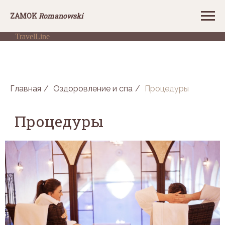
Z
AMOK
Romanowski
TravelLine
Главная
/
Оздоровление и спа
/
Процедуры
Процедуры